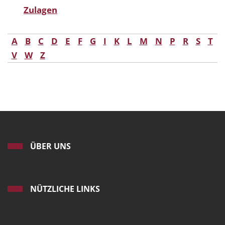
Zulagen
A
B
C
D
E
F
G
I
K
L
M
N
P
R
S
T
V
W
Z
ÜBER UNS
NÜTZLICHE LINKS