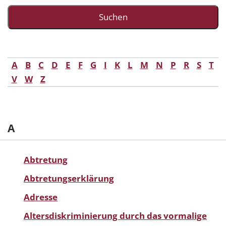
A
B
C
D
E
F
G
I
K
L
M
N
P
R
S
T
V
W
Z
A
Abtretung
Abtretungserklärung
Adresse
Altersdiskriminierung durch das vormalige