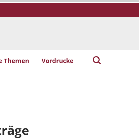
he Themen
Vordrucke
träge